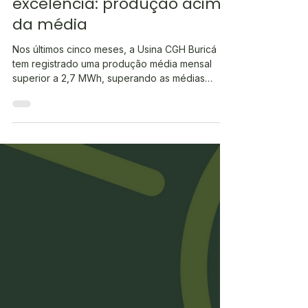
Geramos energia com
excelência: produção acima
da média
Nos últimos cinco meses, a Usina CGH Buricá
tem registrado uma produção média mensal
superior a 2,7 MWh, superando as médias
históricas e reafirmando nosso compromisso
com a geração eficiente e sustentável de
energia renovável. Essa desempenho reforça a
importância do investimento contínuo na
modernização e ampliação das operações da
Certhil para garantir energia de qualidade aos
nossos associados. Paralelamente, a Certhil
celebra a obtenção das Licenças Prévia e de
Instalaçã